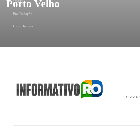
Porto Velho
19/12/2023
Por
Redação
1
min. leitura
19/12/202