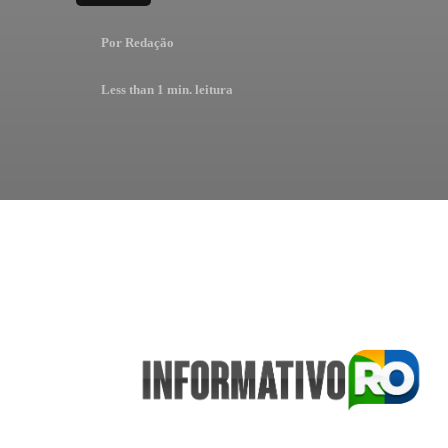
Por
Redação
Less than 1
min. leitura