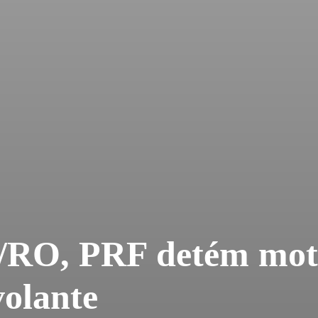
/RO, PRF detém moto
volante