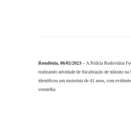
Ro
ndônia, 06/02/2023
– A Polícia
Ro
doviária Fe
realizando atividade de fiscalização de trânsito 
identificou um motorista de 41 anos, com eviden
vermelha.
Durante abordagem policial foi realizado no condu
álcool por lit
ro
de ar expelido dos pulmões, núm
(0.30 mg/L). Diante dos fatos, o infrator foi enc