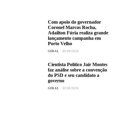
Com apoio do governador
Coronel Marcos Rocha,
Adailton Fúria realiza grande
lançamento campanha em
Porto Velho
GERAL
05/08/2026
Cientista Político Jair Montes
faz análise sobre a convenção
do PSD e seu candidato a
governo
GERAL
02/08/2026
Adalto de Bandeirantes
acompanha avanços para
início das atividades da
extensão da Escola 3 de
Dezembro na Vila Petrópolis