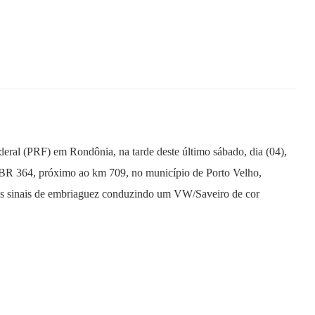
deral (
PRF
) em
Ro
ndônia, na tarde deste último sábado, dia (04),
na BR 364, próximo ao km 709, no município de Porto Velho,
tes sinais de embriaguez conduzindo um VW/Savei
ro
de cor
tor o teste do etilômet
ro
, mensurando o consumo de 1.13 mg de
e
ro
superior ao previsto em lei para regist
ro
de ocorrência criminal
aminhado à Autoridade Policial da Polícia Civil em Porto Velho pelo