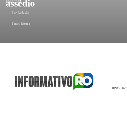
assédio
18/03/2023
Por
Redação
1
min. leitura
18/03/202