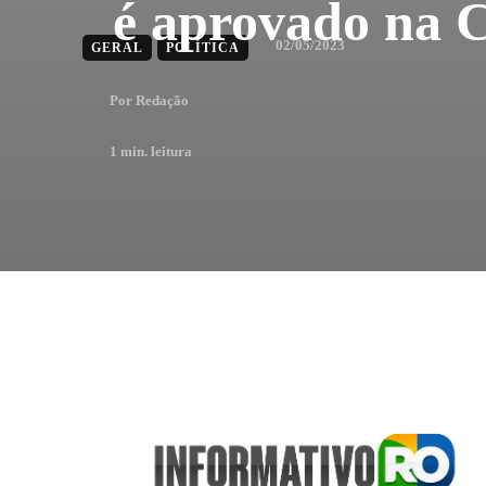
é aprovado na 
02/05/2023
GERAL
POLÍTICA
Por
Redação
1
min. leitura