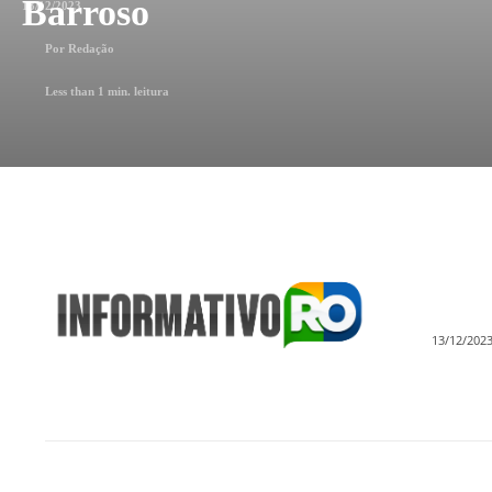
Barroso
13/12/2023
Por
Redação
Less than 1
min. leitura
13/12/202