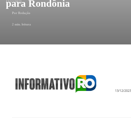
para Rondônia
13/12/2023
Por
Redação
2
min. leitura
13/12/202