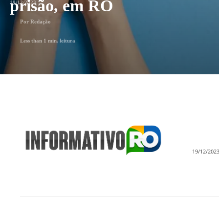
prisão, em RO
19/12/2023
Por
Redação
Less than 1
min. leitura
19/12/202