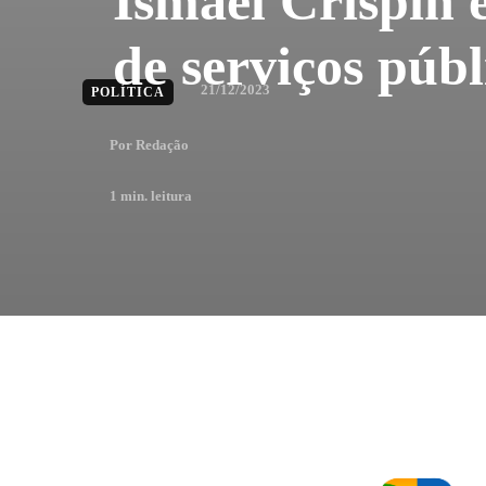
Ismael Crispin 
de serviços púb
21/12/2023
POLÍTICA
Por
Redação
1
min. leitura