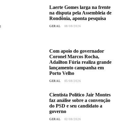
Laerte Gomes larga na frente
na disputa pela Assembleia de
Rondônia, aponta pesquisa
3
GERAL
08/08/2026
Com apoio do governador
Coronel Marcos Rocha,
Adailton Fúria realiza grande
lançamento campanha em
Porto Velho
GERAL
05/08/2026
Cientista Político Jair Montes
faz análise sobre a convenção
do PSD e seu candidato a
governo
GERAL
02/08/2026