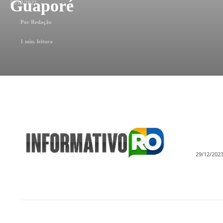
Guaporé
29/12/2023
Por
Redação
1
min. leitura
29/12/202