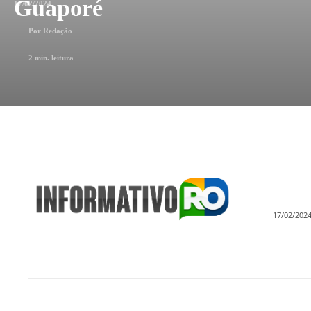
Guaporé
17/02/2024
Por
Redação
2
min. leitura
17/02/202