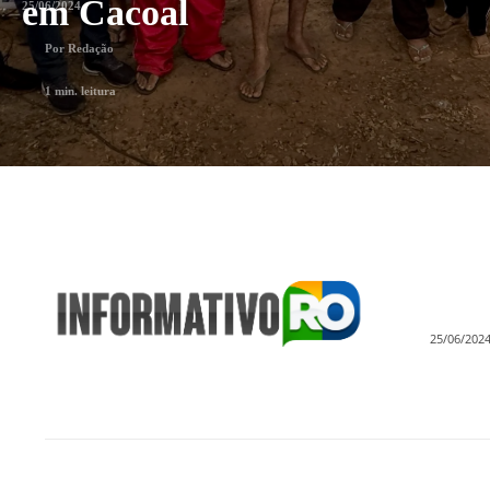
em Cacoal
25/06/2024
Por
Redação
1
min. leitura
25/06/202