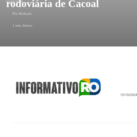
rodoviária de Cacoal
15/10/2024
Por
Redação
1
min. leitura
15/10/202