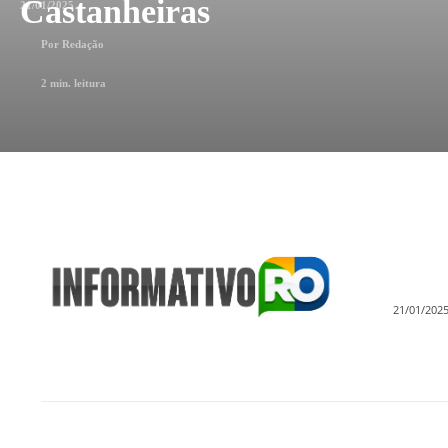
Castanheiras
21/01/2025
Por
Redação
2
min. leitura
21/01/202