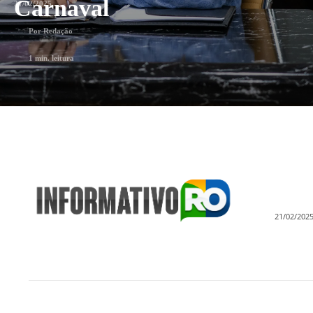
Carnaval
21/02/2025
Por
Redação
1
min. leitura
21/02/202