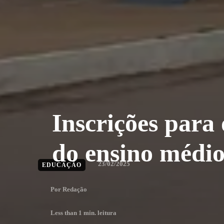
Inscrições para 
do ensino médio
23/02/2025
EDUCAÇÃO
Por
Redação
Less than 1
min. leitura