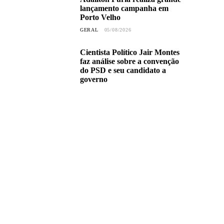
lançamento campanha em
Porto Velho
GERAL
05/08/2026
Cientista Político Jair Montes
faz análise sobre a convenção
do PSD e seu candidato a
governo
GERAL
02/08/2026
Adalto de Bandeirantes
acompanha avanços para
início das atividades da
extensão da Escola 3 de
Dezembro na Vila Petrópolis
GERAL
30/07/2026