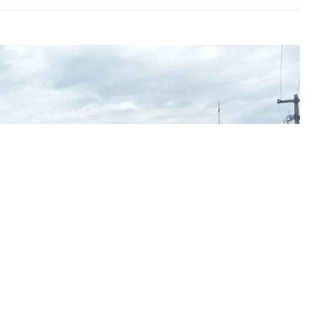
rsidade Federal de Rondônia (Unir), por meio das notas do ensino