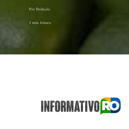
Por
Redação
1
min. leitura