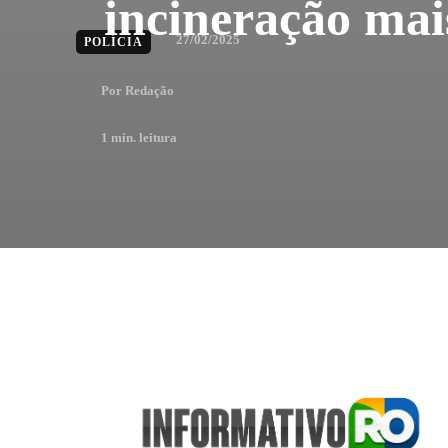
incineração ma
27/02/2025
POLÍCIA
Por
Redação
1
min. leitura