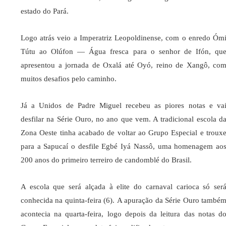
estado do Pará.
Logo atrás veio a Imperatriz Leopoldinense, com o enredo Óm
Tútu ao Olúfon — Água fresca para o senhor de Ifón, qu
apresentou a jornada de Oxalá até Oyó, reino de Xangô, co
muitos desafios pelo caminho.
Já a Unidos de Padre Miguel recebeu as piores notas e va
desfilar na Série Ouro, no ano que vem. A tradicional escola d
Zona Oeste tinha acabado de voltar ao Grupo Especial e troux
para a Sapucaí o desfile Egbé Iyá Nassô, uma homenagem ao
200 anos do primeiro terreiro de candomblé do Brasil.
A escola que será alçada à elite do carnaval carioca só ser
conhecida na quinta-feira (6). A apuração da Série Ouro també
acontecia na quarta-feira, logo depois da leitura das notas d