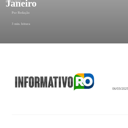
Janeiro
06/03/2025
Por
Redação
3
min. leitura
06/03/202