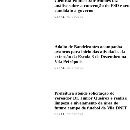
Cientista Político Jair Montes faz
análise sobre a convenção do PSD e seu
candidato a governo
GERAL
02/08/2026
Adalto de Bandeirantes acompanha
avanços para início das atividades da
extensão da Escola 3 de Dezembro na
Vila Petrópolis
GERAL
30/07/2026
Prefeitura atende solicitação do
vereador Dr. Júnior Queiroz e realiza
limpeza e nivelamento da área do
futuro campo de futebol da Vila DNIT
GERAL
28/07/2026