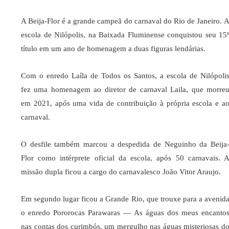
A Beija-Flor é a grande campeã do carnaval do Rio de Janeiro. 
escola de Nilópolis, na Baixada Fluminense conquistou seu 15
título em um ano de homenagem a duas figuras lendárias.
Com o enredo Laíla de Todos os Santos, a escola de Nilópoli
fez uma homenagem ao diretor de carnaval Laila, que morre
em 2021, após uma vida de contribuição à própria escola e a
carnaval.
O desfile também marcou a despedida de Neguinho da Beija
Flor como intérprete oficial da escola, após 50 carnavais. 
missão dupla ficou a cargo do carnavalesco João Vitor Araujo.
Em segundo lugar ficou a Grande Rio, que trouxe para a avenid
o enredo Pororocas Parawaras — As águas dos meus encanto
nas contas dos curimbós, um mergulho nas águas misteriosas d