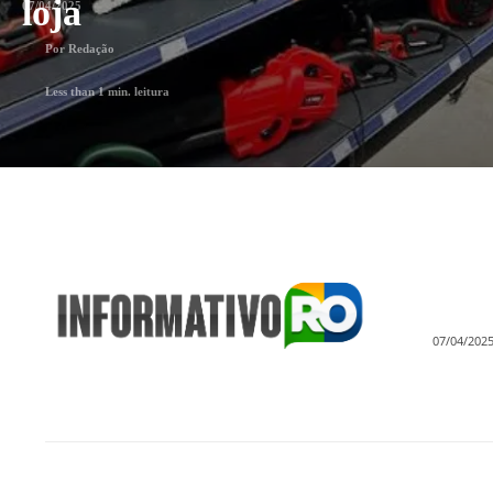
loja
07/04/2025
Por
Redação
Less than 1
min. leitura
07/04/202