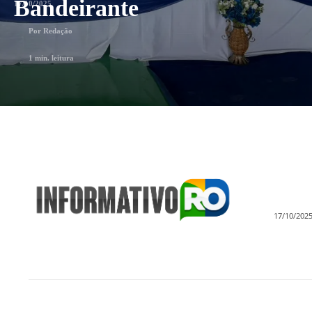
Bandeirante
17/10/2025
Por
Redação
1
min. leitura
17/10/202