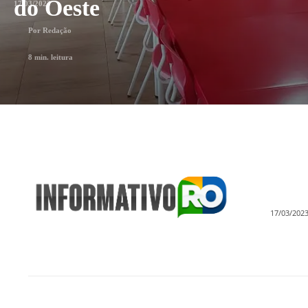
do Oeste
17/03/2023
Por
Redação
8
min. leitura
17/03/202