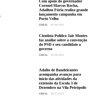
Com apoio do governador
Coronel Marcos Rocha,
Adailton Fúria realiza grande
lançamento campanha em
5
Porto Velho
GERAL
05/08/2026
Cientista Político Jair Montes
faz análise sobre a convenção
do PSD e seu candidato a
governo
GERAL
02/08/2026
Adalto de Bandeirantes
acompanha avanços para
início das atividades da
extensão da Escola 3 de
Dezembro na Vila Petrópolis
GERAL
30/07/2026
Prefeitura atende solicitação do
vereador Dr. Júnior Queiroz e