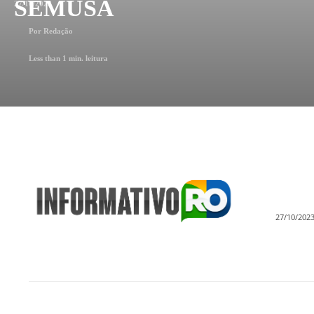
SEMUSA
27/10/2023
Por
Redação
Less than 1
min. leitura
27/10/202