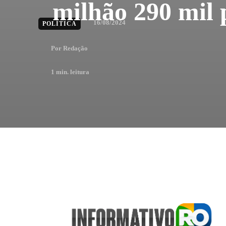
milhão 290 mil p
16/08/2024
POLÍTICA
Por
Redação
1
min. leitura