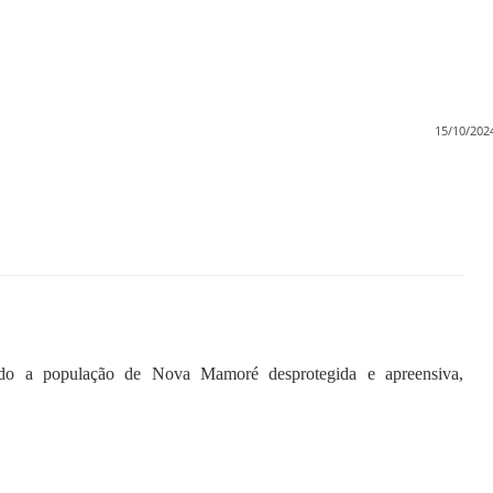
15/10/202
do a população de Nova Mamoré desprotegida e apreensiva,
ado para coibir práticas criminosas.
u um requerimento ao Governo do Estado de Rondônia e ao