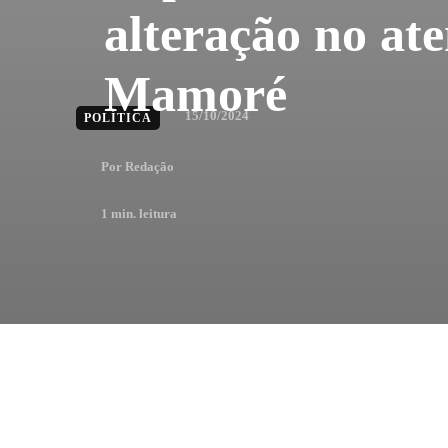
alteração no a
Mamoré
15/10/2024
POLÍTICA
Por
Redação
1
min. leitura