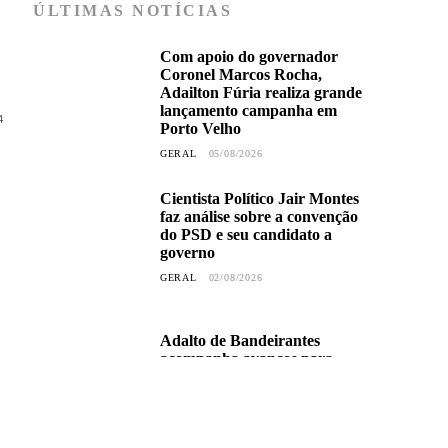
ÚLTIMAS NOTÍCIAS
Com apoio do governador
Coronel Marcos Rocha,
Adailton Fúria realiza grande
lançamento campanha em
4
Porto Velho
GERAL
05/08/2026
Cientista Político Jair Montes
faz análise sobre a convenção
do PSD e seu candidato a
governo
GERAL
02/08/2026
Adalto de Bandeirantes
acompanha avanços para
início das atividades da
extensão da Escola 3 de
Dezembro na Vila Petrópolis
GERAL
30/07/2026