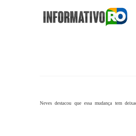
Neves destacou que essa mudança tem deixa
especialmente pela ausência de policiamento adequ
O deputado Edevaldo Neves (PRD) apresento