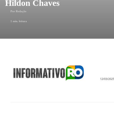
Hildon Chaves
12/03/2025
Por
Redação
1
min. leitura
12/03/202