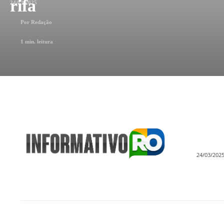
rifa
24/03/2025
Por
Redação
1
min. leitura
24/03/202