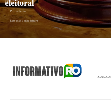
eleitoral
29/03/2025
Por
Redação
Less than 1
min. leitura
29/03/202