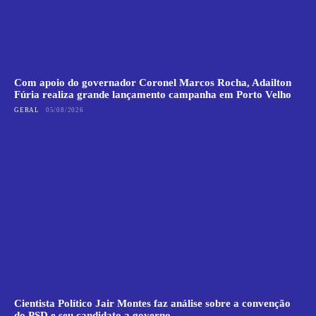
Com apoio do governador Coronel Marcos Rocha, Adailton
Fúria realiza grande lançamento campanha em Porto Velho
GERAL
05/08/2026
Cientista Político Jair Montes faz análise sobre a convenção
do PSD e seu candidato a governo