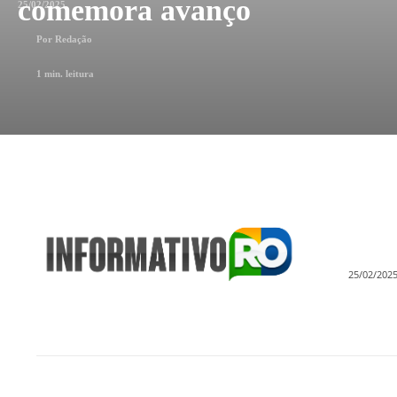
comemora avanço
25/02/2025
Por
Redação
1
min. leitura
25/02/202