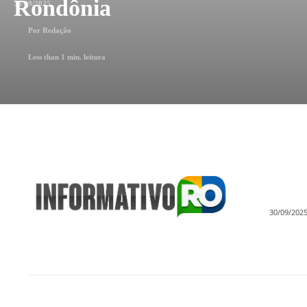
Rondônia
30/09/2025
Por
Redação
Less than 1
min. leitura
30/09/202